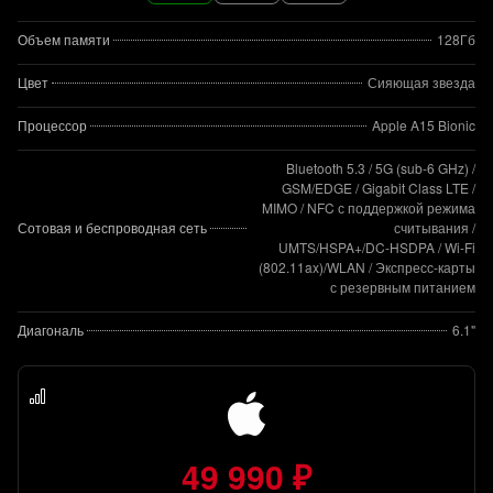
Объем памяти
128Гб
Цвет
Сияющая звезда
Процессор
Apple A15 Bionic
Bluetooth 5.3 / 5G (sub‑6 GHz) /
GSM/EDGE / Gigabit Class LTE /
MIMO / NFC с поддержкой режима
Сотовая и беспроводная сеть
считывания /
UMTS/HSPA+/DC‑HSDPA / Wi-Fi
(802.11​ax)/WLAN / Экспресс‑карты
с резервным питанием
Диагональ
6.1"
49 990 ₽