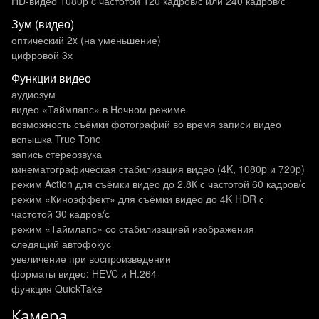
HD-видео 1080р c частотой 120 кадров/ с или 240 кадров/ с
Зум (видео)
оптический 2x (на уменьшение)
цифровой 3х
Функции видео
аудиозум
видео «Таймлапс» в Ночном режиме
возможность съёмки фотографий во время записи видео
вспышка True Tone
запись стереозвука
кинематографическая стабилизация видео (4K, 1080p и 720p)
режим Action для съёмки видео до 2.8К с частотой 60 кадров/с
режим «Киноэффект» для съёмки видео до 4K HDR с
частотой 30 кадров/с
режим «Таймлапс» со стабилизацией изображения
следящий автофокус
увеличение при воспроизведении
форматы видео: HEVC и H.264
функция QuickTake
Камера