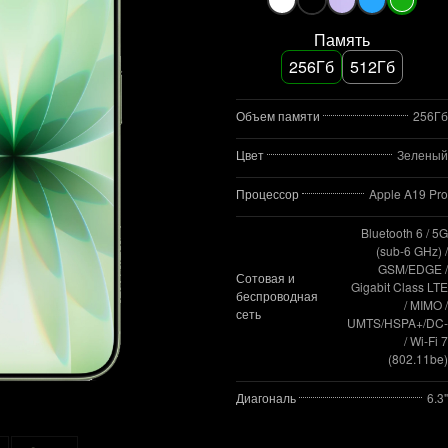
Память
256Гб
512Гб
Объем памяти
256Гб
Цвет
Зеленый
Процессор
Apple A19 Pro
Bluetooth 6 / 5G
(sub‑6 GHz) /
GSM/EDGE /
Сотовая и
Gigabit Class LTE
беспроводная
/ MIMO /
сеть
UMTS/HSPA+/DC
/ Wi‑Fi 7
(802.11be)
Диагональ
6.3"