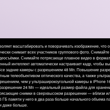
оляет масштабировать и поворачивать изображение, что о
ически снимает всех участников группового фото. Снимайт
еосъёмки. Снимайте потрясающе плавное видео в формате 4
венный интеллект автоматически настраивает кадр, чтобы в
 Все задние камеры с разрешением 48 Мп. Повышение разр
тным телеобъективом оптического качества, а также ультр
решением, чем у ультраширокоугольной камеры в iPhone 1
разрешение 24 Мп — идеальный размер файла для хранен
рясающие снимки в сверхвысоком разрешении — вблизи или
 ГБ памяти у него в два раза больше начального объема п
и даже больше.