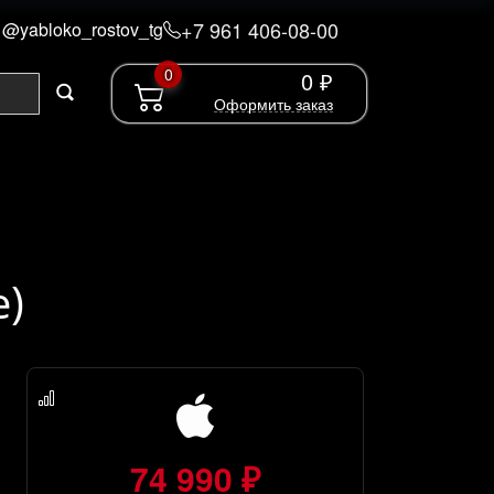
+7 961 406-08-00
@yabloko_rostov_tg
0
0 ₽
Оформить заказ
e)
74 990 ₽