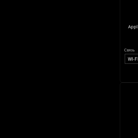
Appl
Связь
WI-F