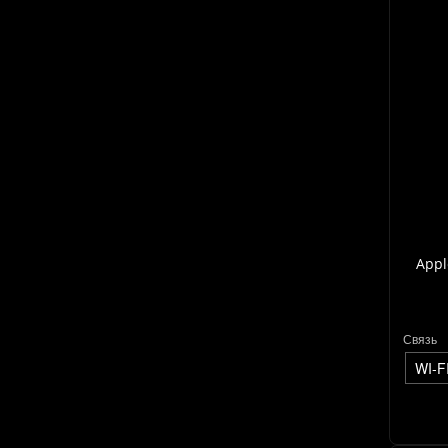
Appl
Связь
WI-F