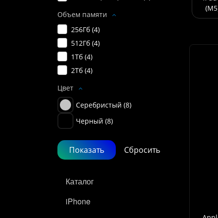
(M5
Объем памяти
256Гб (
4
)
512Гб (
4
)
1Тб (
4
)
2Тб (
4
)
Цвет
Серебристый (
8
)
Черный (
8
)
Каталог
iPhone
Appl