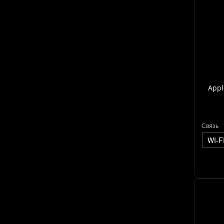
Appl
Связь
WI-F