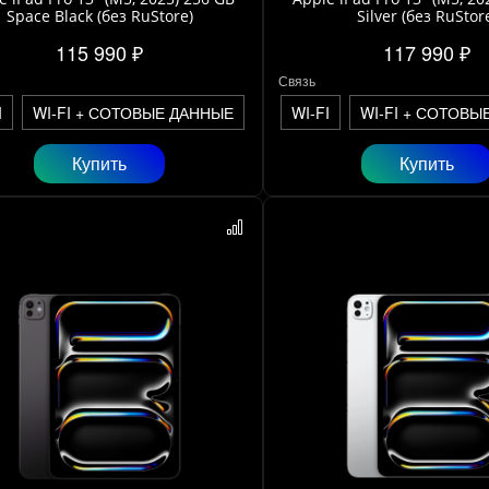
Space Black (без RuStore)
Silver (без RuStor
115 990 ₽
117 990 ₽
Связь
I
WI-FI + СОТОВЫЕ ДАННЫЕ
WI-FI
WI-FI + СОТОВЫ
Купить
Купить