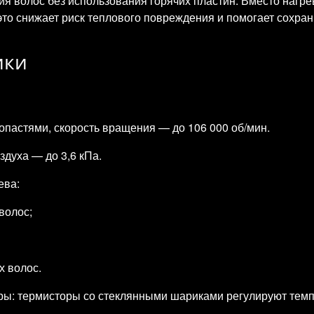
 волос без использования горячих пластин. Вместо нагре
то снижает риск теплового повреждения и помогает сохран
ики
опастями, скорость вращения — до 106 000 об/мин.
здуха — до 3,6 кПа.
ева:
волос;
х волос.
ы: термисторы со стеклянными шариками регулируют темпер