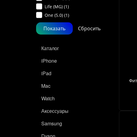
Life (MG) (
1
)
One (5.0) (
1
)
Каталог
iPhone
iPad
Фит
Mac
Watch
Аксессуары
Samsung
Dyson