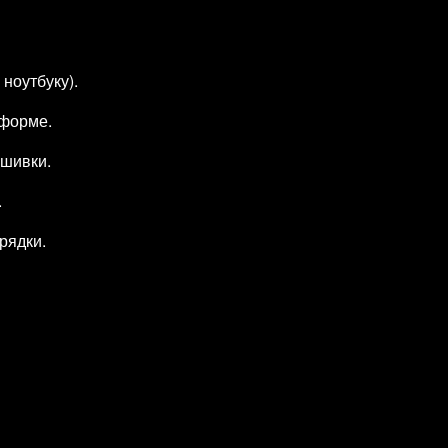
ноутбуку).
тформе.
ошивки.
.
рядки.