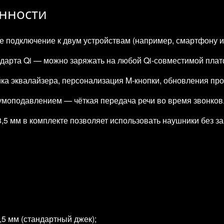
нности
ое подключение к двум устройствам (например, смартфону и 
ндарта Qi — можно заряжать на любой Qi‑совместимой пла
йка эквалайзера, персонализация M‑кнопки, обновления пр
моподавлением — чёткая передача речи во время звонков
,5 мм в комплекте позволяет использовать наушники без за
,5 мм (стандартный джек);