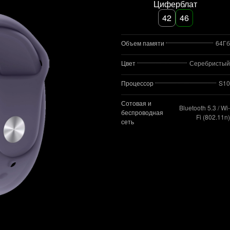
Циферблат
42
46
Объем памяти
64Гб
Цвет
Серебристый
Процессор
S10
Сотовая и
Bluetooth 5.3 / Wi-
беспроводная
Fi (802.11n)
сеть