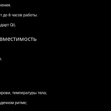
жения.
т до 8 часов работы.
дарт Qi).
овместимость
е.
крови, температуры тела;
рдечном ритме;