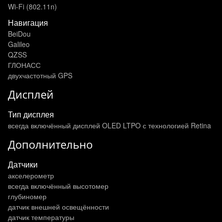
Wi-Fi (802.11n)
Навигация
BeiDou
Galileo
QZSS
ГЛОНАСС
двухчастотный GPS
Дисплей
Тип дисплея
всегда включённый дисплей OLED LTPO с технологией Retina
Дополнительно
Датчики
акселерометр
всегда включённый высотомер
глубиномер
датчик внешней освещённости
датчик температуры