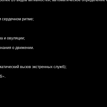
 сердечном ритме;
а и овуляции;
нания о движении.
атический вызов экстренных служб);
S».