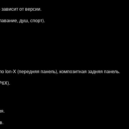
зависит от версии.
авание, душ, спорт).
 Ion‑X (передняя панель), композитная задняя панель.
P6X).
я.
в.