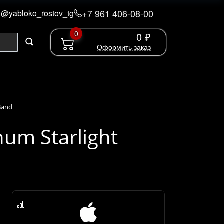
+7 961 406-08-00
@yabloko_rostov_tg
0
0 ₽
Оформить заказ
 Band
num Starlight