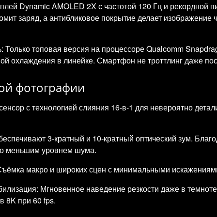
плей Dynamic AMOLED 2X с частотой 120 Гц и рекордной пи
ономит заряд, а антибликовое покрытие делает изображение
: Только топовая версия на процессоре Qualcomm Snapdra
емой охлаждения в линейке. Смартфон не троттлинг даже по
ной фотографии
енсор с технологией слияния 16-в-1 для невероятно дета
беспечивают 3-кратный и 10-кратный оптический зум. Благ
нно меньшим уровнем шума.
Съёмка макро и широких сцен с минимальными искажениями
илизация: Мгновенное наведение резкости даже в темноте
 8K при 60 fps.