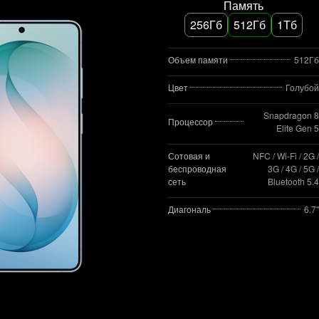
Память
256Гб
512Гб
1Тб
Объем памяти
512Гб
Цвет
Голубой
Snapdragon 8
Процессор
Elite Gen 5
Сотовая и
NFC / Wi-Fi / 2G /
беспроводная
3G / 4G / 5G /
сеть
Bluetooth 5.4
Диагональ
6.7"