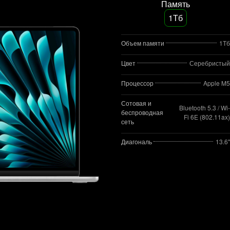
Память
1Тб
Объем памяти
1Тб
Цвет
Серебристый
Процессор
Apple M5
Сотовая и
Bluetooth 5.3 / Wi-
беспроводная
Fi 6E (802.11ax)
сеть
Диагональ
13.6"