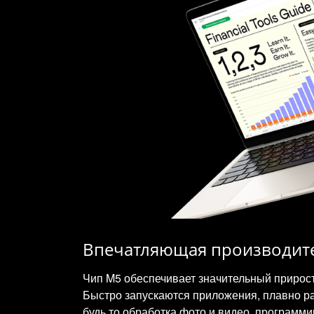
Впечатляющая производит
Чип M5 обеспечивает значительный прирос
Быстро запускаются приложения, плавно р
будь то обработка фото и видео, программи