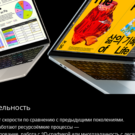
ельность
т скорости по сравнению с предыдущими поколениями.
аботают ресурсоёмкие процессы —
рование, работа с 3D‑графикой или многозадачность с деся