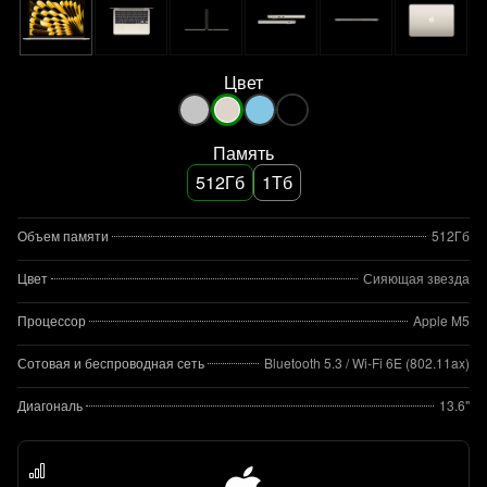
Цвет
Память
512Гб
1Тб
Объем памяти
512Гб
Цвет
Сияющая звезда
Процессор
Apple M5
Сотовая и беспроводная сеть
Bluetooth 5.3 / Wi-Fi 6E (802.11ax)
Диагональ
13.6"