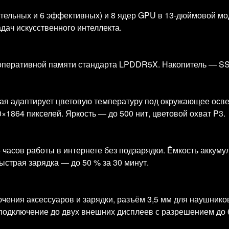
тельных и 6 эффективных) и 8 ядер GPU в 13‑дюймовой мо
адач искусственного интеллекта.
 оперативной памяти стандарта LPDDR5X. Накопитель — SSD 
оторая адаптирует цветовую температуру под окружающее о
1864 пикселей. Яркость — до 500 нит, цветовой охват P3.
 часов работы в интернете без подзарядки. Ёмкость аккумул
ыстрая зарядка — до 50 % за 30 минут.
ючения аксессуаров и зарядки, разъём 3,5 мм для наушнико
я подключение до двух внешних дисплеев с разрешением до 6