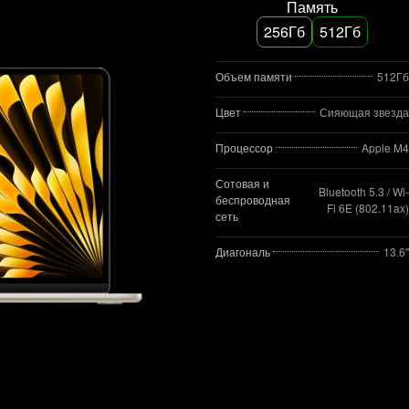
Память
256Гб
512Гб
Объем памяти
512Гб
Цвет
Сияющая звезда
Процессор
Apple M4
Сотовая и
Bluetooth 5.3 / Wi-
беспроводная
Fi 6E (802.11ax)
сеть
Диагональ
13.6"