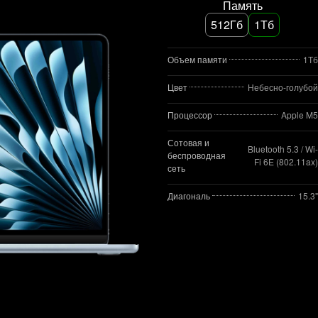
Память
512Гб
1Тб
Объем памяти
1Тб
Цвет
Небесно-голубой
Процессор
Apple M5
Сотовая и
Bluetooth 5.3 / Wi-
беспроводная
Fi 6E (802.11ax)
сеть
Диагональ
15.3"