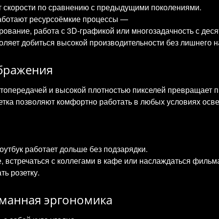
т скорости по сравнению с предыдущими поколениями.
аботают ресурсоёмкие процессы —
рование, работа с 3D‑графикой или многозадачность с деся
оляет добиться высокой производительности без лишнего н
бражения
етопередачей и высокой плотностью пикселей превращает п
етка позволяют комфортно работать в любых условиях осв
утбук работает дольше без подзарядки.
е, встречаться с коллегами в кафе или наслаждаться филь
ть розетку.
уманная эргономика