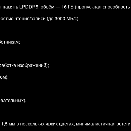
память LPDDR5, объём — 16 ГБ (пропускная способность д
остью чтения/записи (до 3000 МБ/с).
отникам;
работка изображений);
ом);
овательных).
11,5 мм в нескольких ярких цветах, минималистичная эстет