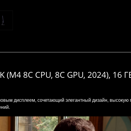
K (M4 8C CPU, 8C GPU, 2024), 16 Г
мовым дисплеем, сочетающий элегантный дизайн, высокую 
ений.