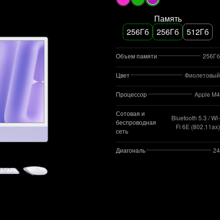
Память
256Гб
256Гб
512Гб
Объем памяти
256Гб
Цвет
Фиолетовый
Процессор
Apple M4
Сотовая и
Bluetooth 5.3 / Wi-
беспроводная
Fi 6E (802.11ax)
сеть
Диагональ
24