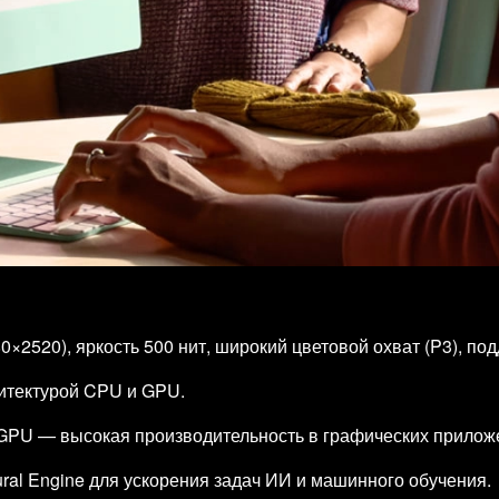
0×2520), яркость 500 нит, широкий цветовой охват (P3), п
хитектурой CPU и GPU.
GPU — высокая производительность в графических приложе
al Engine для ускорения задач ИИ и машинного обучения.