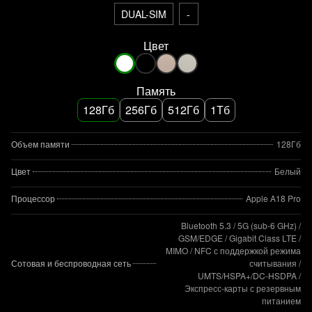
DUAL-SIM
-
Цвет
Память
128Гб
256Гб
512Гб
1Тб
Объем памяти
128Гб
Цвет
Белый
Процессор
Apple A18 Pro
Bluetooth 5.3 / 5G (sub‑6 GHz) /
GSM/EDGE / Gigabit Class LTE /
MIMO / NFC с поддержкой режима
Сотовая и беспроводная сеть
считывания /
UMTS/HSPA+/DC‑HSDPA /
Экспресс‑карты с резервным
питанием