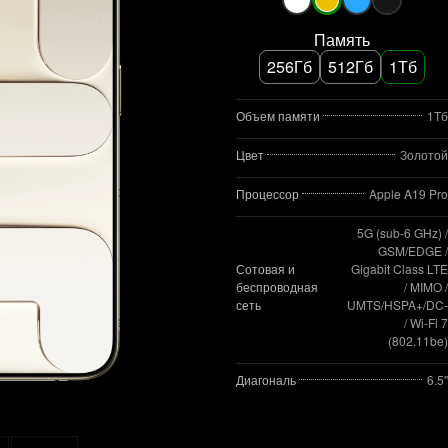
Память
256Гб
512Гб
1Тб
Объем памяти
1Тб
Цвет
Золотой
Процессор
Apple A19 Pro
5G (sub‑6 GHz) /
GSM/EDGE /
Сотовая и
Gigabit Class LTE
беспроводная
/ MIMO /
сеть
UMTS/HSPA+/DC
/ Wi‑Fi 7
(802.11be)
Диагональ
6.5"