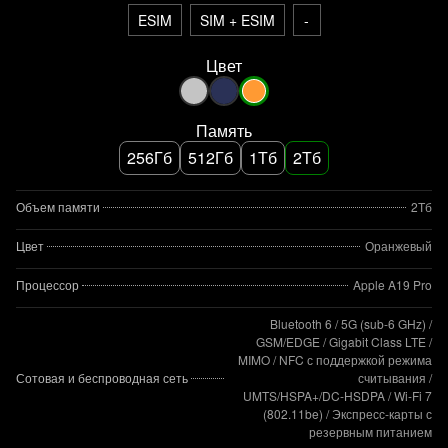
ESIM
SIM + ESIM
-
Цвет
Память
256Гб
512Гб
1Тб
2Тб
Объем памяти
2Тб
Цвет
Оранжевый
Процессор
Apple A19 Pro
Bluetooth 6 / 5G (sub‑6 GHz) /
GSM/EDGE / Gigabit Class LTE /
MIMO / NFC с поддержкой режима
Сотовая и беспроводная сеть
считывания /
UMTS/HSPA+/DC‑HSDPA / Wi‑Fi 7
(802.11be) / Экспресс‑карты с
резервным питанием