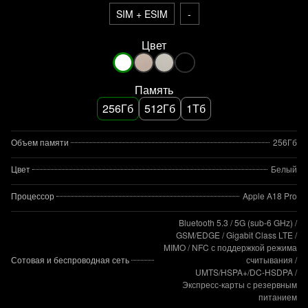
SIM + ESIM
-
Цвет
Память
256Гб
512Гб
1Тб
Объем памяти
256Гб
Цвет
Белый
Процессор
Apple A18 Pro
Bluetooth 5.3 / 5G (sub‑6 GHz) /
GSM/EDGE / Gigabit Class LTE /
MIMO / NFC с поддержкой режима
Сотовая и беспроводная сеть
считывания /
UMTS/HSPA+/DC‑HSDPA /
Экспресс‑карты с резервным
питанием