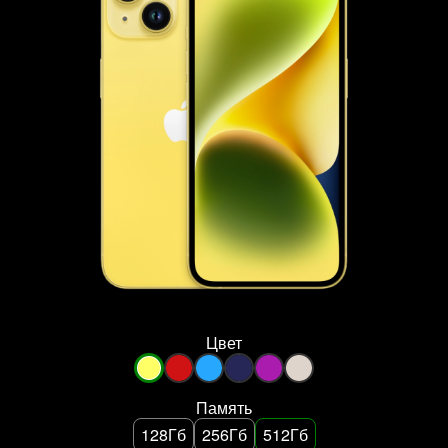
Цвет
Память
128Гб
256Гб
512Гб