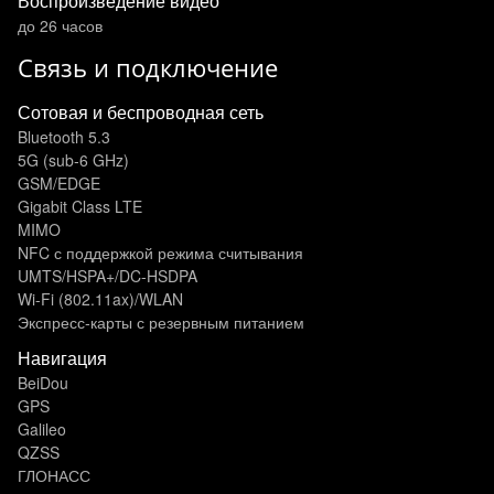
Воспроизведение видео
до 26 часов
Связь и подключение
Сотовая и беспроводная сеть
Bluetooth 5.3
5G (sub‑6 GHz)
GSM/EDGE
Gigabit Class LTE
MIMO
NFC с поддержкой режима считывания
UMTS/HSPA+/DC‑HSDPA
Wi-Fi (802.11​ax)/WLAN
Экспресс‑карты с резервным питанием
Навигация
BeiDou
GPS
Galileo
QZSS
ГЛОНАСС