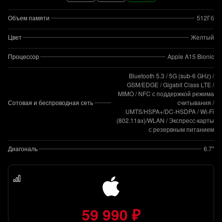
Объем памяти
512Гб
Цвет
Желтый
Процессор
Apple A15 Bionic
Bluetooth 5.3 / 5G (sub‑6 GHz) /
GSM/EDGE / Gigabit Class LTE /
MIMO / NFC с поддержкой режима
Сотовая и беспроводная сеть
считывания /
UMTS/HSPA+/DC‑HSDPA / Wi-Fi
(802.11​ax)/WLAN / Экспресс‑карты
с резервным питанием
Диагональ
6.7"
59 990 ₽