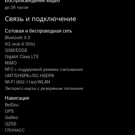
Воспроизведение видео
до 26 часов
Связь и подключение
Сотовая и беспроводная сеть
Bluetooth 5.3
5G (sub‑6 GHz)
GSM/EDGE
Gigabit Class LTE
MIMO
NFC с поддержкой режима считывания
UMTS/HSPA+/DC‑HSDPA
Wi-Fi (802.11​ax)/WLAN
Экспресс‑карты с резервным питанием
Навигация
BeiDou
GPS
Galileo
QZSS
ГЛОНАСС