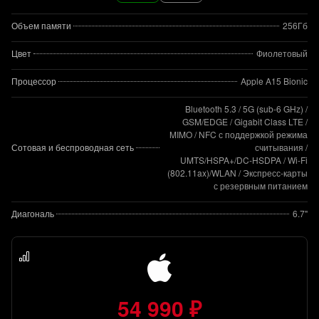
Объем памяти
256Гб
Цвет
Фиолетовый
Процессор
Apple A15 Bionic
Bluetooth 5.3 / 5G (sub‑6 GHz) /
GSM/EDGE / Gigabit Class LTE /
MIMO / NFC с поддержкой режима
Сотовая и беспроводная сеть
считывания /
UMTS/HSPA+/DC‑HSDPA / Wi-Fi
(802.11​ax)/WLAN / Экспресс‑карты
с резервным питанием
Диагональ
6.7"
54 990 ₽