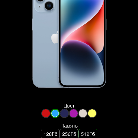
Цвет
Память
128Гб
256Гб
512Гб