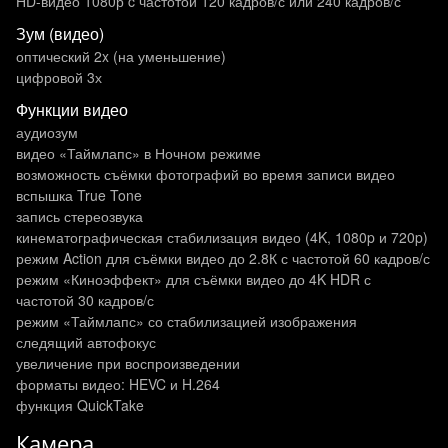
HD-видео 1080р c частотой 120 кадров/ с или 240 кадров/ с
Зум (видео)
оптический 2x (на уменьшение)
цифровой 3х
Функции видео
аудиозум
видео «Таймлапс» в Ночном режиме
возможность съёмки фотографий во время записи видео
вспышка True Tone
запись стереозвука
кинематографическая стабилизация видео (4K, 1080p и 720p)
режим Action для съёмки видео до 2.8К с частотой 60 кадров/с
режим «Киноэффект» для съёмки видео до 4K HDR с
частотой 30 кадров/с
режим «Таймлапс» со стабилизацией изображения
следящий автофокус
увеличение при воспроизведении
форматы видео: HEVC и H.264
функция QuickTake
Камера