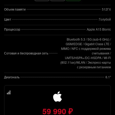
Объем памяти
512Гб
Цвет
Голубой
Процессор
Apple A15 Bionic
Bluetooth 5.3 / 5G (sub‑6 GHz) /
GSM/EDGE / Gigabit Class LTE /
MIMO / NFC с поддержкой режима
Сотовая и беспроводная сеть
считывания /
UMTS/HSPA+/DC‑HSDPA / Wi-Fi
(802.11​ax)/WLAN / Экспресс‑карты
с резервным питанием
Диагональ
6.1"
59 990 ₽