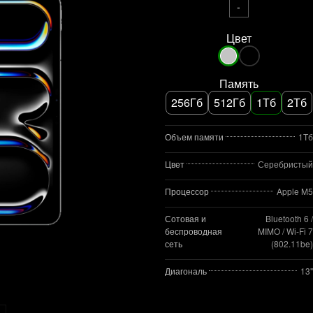
-
Цвет
Память
256Гб
512Гб
1Тб
2Тб
Объем памяти
1Тб
Цвет
Серебристый
Процессор
Apple M5
Сотовая и
Bluetooth 6 /
беспроводная
MIMO / Wi‑Fi 7
сеть
(802.11be)
Диагональ
13"