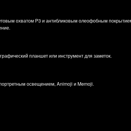
цветовым охватом P3 и антибликовым олеофобным покрытие
ение.
 графический планшет или инструмент для заметок.
 портретным освещением, Animoji и Memoji.