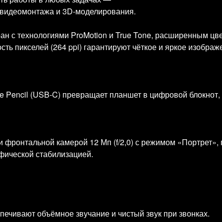
 видеомонтажа и 3D‑моделирования.
ран с технологиями ProMotion и True Tone, расширенным 
ть пикселей (264 ppi) гарантируют чёткое и яркое изображ
le Pencil (USB‑C) превращает планшет в цифровой блокнот,
и фронтальной камерой 12 Мп (f/2,0) с режимом «Портрет»,
фической стабилизацией.
ечивают объёмное звучание и чистый звук при звонках.