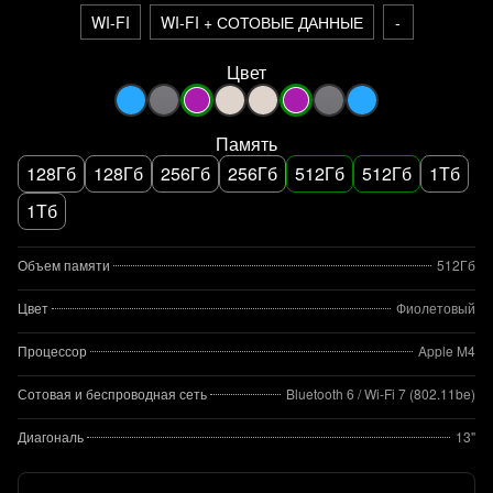
WI-FI
WI-FI + СОТОВЫЕ ДАННЫЕ
-
Цвет
Память
128Гб
128Гб
256Гб
256Гб
512Гб
512Гб
1Тб
1Тб
Объем памяти
512Гб
Цвет
Фиолетовый
Процессор
Apple M4
Сотовая и беспроводная сеть
Bluetooth 6 / Wi‑Fi 7 (802.11be)
Диагональ
13"