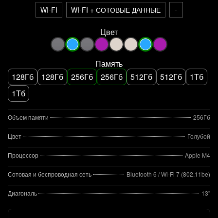
WI-FI
WI-FI + СОТОВЫЕ ДАННЫЕ
-
Цвет
Память
128Гб
128Гб
256Гб
256Гб
512Гб
512Гб
1Тб
1Тб
Объем памяти
256Гб
Цвет
Голубой
Процессор
Apple M4
Сотовая и беспроводная сеть
Bluetooth 6 / Wi‑Fi 7 (802.11be)
Диагональ
13"