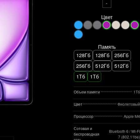
-
Цвет
Память
128Гб
128Гб
256Гб
256Гб
512Гб
512Гб
1Тб
1Тб
Объем памяти
1Тб
Цвет
Фиолетовый
Процессор
Apple M4
Сотовая и
Bluetooth 6 / Wi‑Fi
беспроводная
7 (802.11be)
сеть