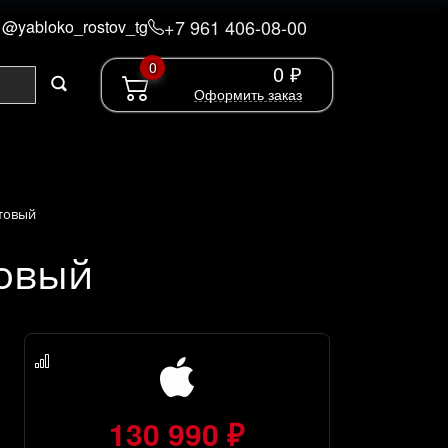
+7 961 406-08-00
@yabloko_rostov_tg
0
0 ₽
Оформить заказ
етовый
товый
130 990 ₽