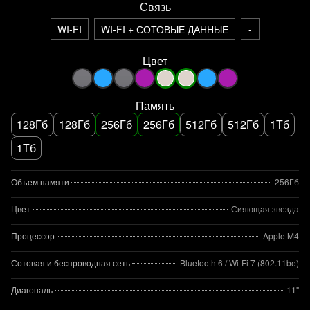
Связь
WI-FI
WI-FI + СОТОВЫЕ ДАННЫЕ
-
Цвет
Память
128Гб
128Гб
256Гб
256Гб
512Гб
512Гб
1Тб
1Тб
Объем памяти
256Гб
Цвет
Сияющая звезда
Процессор
Apple M4
Сотовая и беспроводная сеть
Bluetooth 6 / Wi‑Fi 7 (802.11be)
Диагональ
11"