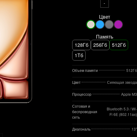
-
Цвет
Память
128Гб
256Гб
512Гб
1Тб
Объем памяти
512Гб
Цвет
Сияющая звезда
Процессор
Apple M3
Сотовая и
Bluetooth 5.3 / Wi-
беспроводная
Fi 6E (802.11ax)
сеть
Диагональ
13"