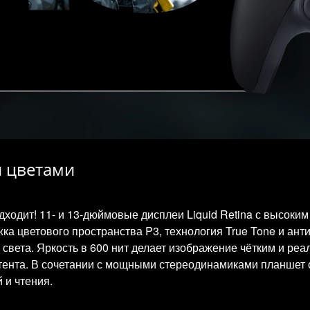
и цветами
ходит! 11- и 13-дюймовые дисплеи Liquid Retina с высок
а цветового пространства P3, технология True Tone и ант
света. Яркость в 600 нит делает изображение чётким и реа
нтента. В сочетании с мощными стереодинамиками планшет
 и чтения.