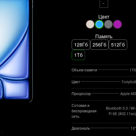
-
Цвет
Память
128Гб
256Гб
512Гб
1Тб
Объем памяти
1Тб
Цвет
Голубой
Процессор
Apple M3
Сотовая и
Bluetooth 5.3 / Wi-
беспроводная
Fi 6E (802.11ax)
сеть
Диагональ
13"