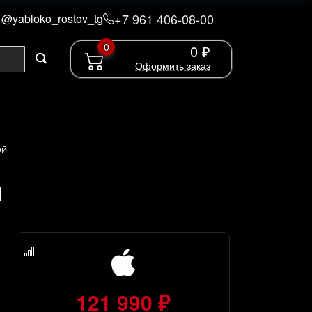
+7 961 406-08-00
@yabloko_rostov_tg
0
0 ₽
Оформить заказ
ой
й
121 990 ₽