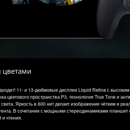
и цветами
ходит! 11- и 13-дюймовые дисплеи Liquid Retina с высок
а цветового пространства P3, технология True Tone и ант
света. Яркость в 600 нит делает изображение чётким и реа
нтента. В сочетании с мощными стереодинамиками планшет
 и чтения.