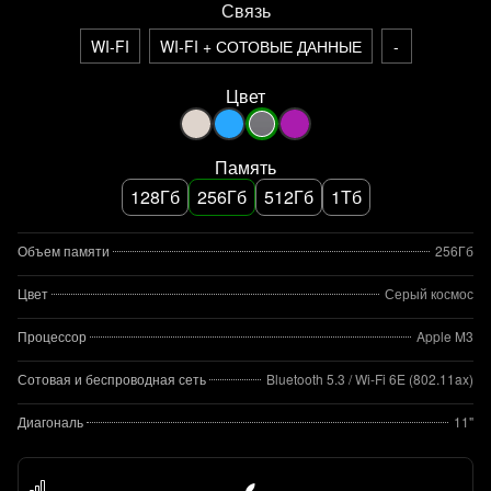
Связь
WI-FI
WI-FI + СОТОВЫЕ ДАННЫЕ
-
Цвет
Память
128Гб
256Гб
512Гб
1Тб
Объем памяти
256Гб
Цвет
Серый космос
Процессор
Apple M3
Сотовая и беспроводная сеть
Bluetooth 5.3 / Wi-Fi 6E (802.11ax)
Диагональ
11"