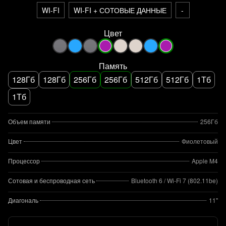
WI-FI
WI-FI + СОТОВЫЕ ДАННЫЕ
-
Цвет
Память
128Гб
128Гб
256Гб
256Гб
512Гб
512Гб
1Тб
1Тб
Объем памяти
256Гб
Цвет
Фиолетовый
Процессор
Apple M4
Сотовая и беспроводная сеть
Bluetooth 6 / Wi‑Fi 7 (802.11be)
Диагональ
11"