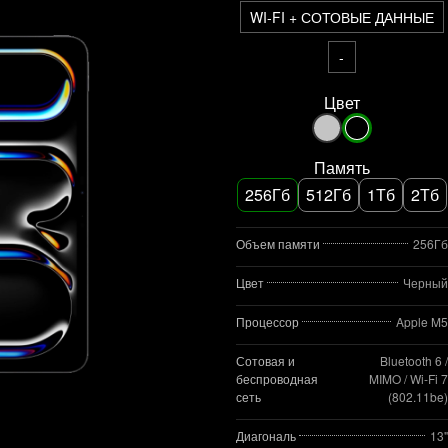
WI-FI + СОТОВЫЕ ДАННЫЕ
-
Цвет
Память
256Гб
512Гб
1Тб
2Тб
Объем памяти
256Гб
Цвет
Черный
Процессор
Apple M5
Сотовая и
Bluetooth 6 /
беспроводная
MIMO / Wi‑Fi 7
сеть
(802.11be)
Диагональ
13"