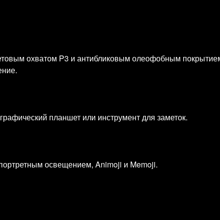
цветовым охватом P3 и антибликовым олеофобным покрытие
ение.
 графический планшет или инструмент для заметок.
 портретным освещением, Animoji и Memoji.