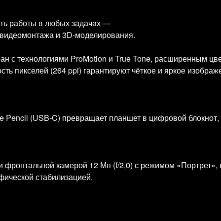
сть работы в любых задачах —
 видеомонтажа и 3D‑моделирования.
ран с технологиями ProMotion и True Tone, расширенным 
ть пикселей (264 ppi) гарантируют чёткое и яркое изображ
le Pencil (USB‑C) превращает планшет в цифровой блокнот,
и фронтальной камерой 12 Мп (f/2,0) с режимом «Портрет»,
фической стабилизацией.